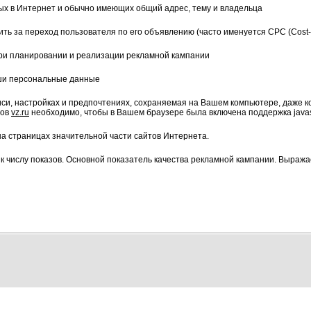
ых в Интернет и обычно имеющих общий адрес, тему и владельца
ить за переход пользователя по его объявлению (часто именуется CPC (Cost-P
при планировании и реализации рекламной кампании
аши персональные данные
си, настройках и предпочтениях, сохраняемая на Вашем компьютере, даже ко
сов
vz.ru
необходимо, чтобы в Вашем браузере была включена поддержка javasc
а страницах значительной части сайтов Интернета.
в к числу показов. Основной показатель качества рекламной кампании. Выража