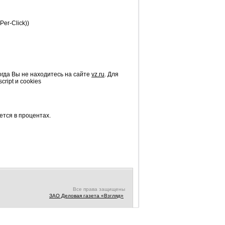
er-Click))
гда Вы не находитесь на сайте
vz.ru
. Для
ript и cookies
ется в процентах.
Все права защищены
ЗАО Деловая газета «Взгляд»